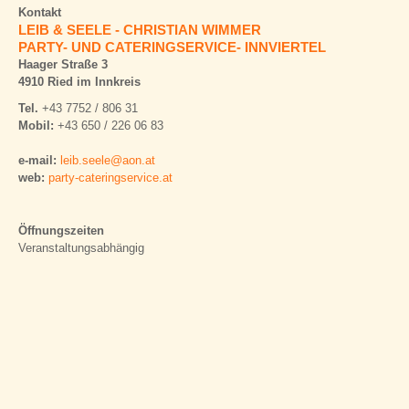
Kontakt
um
um
um
LEIB & SEELE - CHRISTIAN WIMMER
die
die
die
PARTY- UND CATERINGSERVICE- INNVIERTEL
Social-
Social-
Social-
Media-
Haager Straße 3
Media-
Media-
Schaltflächen
Schaltflächen
Schaltflächen
4910 Ried im Innkreis
einzublenden.
einzublenden.
einzublenden.
Tel.
+43 7752 / 806 31
Bitte
Bitte
Bitte
Mobil:
+43 650 / 226 06 83
beachten
beachten
beachten
Sie,
Sie,
Sie,
e-mail:
leib.seele@aon.at
dass
dass
dass
web:
party-cateringservice.at
über
über
über
diese
diese
diese
Funktionen
Funktionen
Funktionen
benutzerbezogene
benutzerbezogene
benutzerbezogene
Öffnungszeiten
Daten
Daten
Daten
Veranstaltungsabhängig
an
an
an
Dritte
Dritte
Dritte
übertragen
übertragen
übertragen
werden
werden
werden
können.
können.
können.