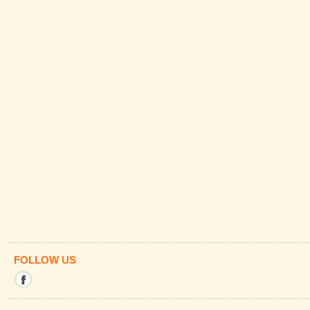
FOLLOW US
Mit
diesem
Link