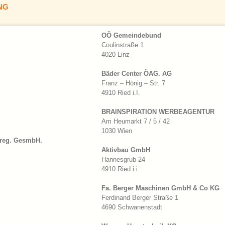
NG
OÖ Gemeindebund
Coulinstraße 1
4020 Linz
Bäder Center ÖAG. AG
Franz – Hönig – Str. 7
4910 Ried i.I.
BRAINSPIRATION WERBEAGENTUR
Am Heumarkt 7 / 5 / 42
1030 Wien
 reg. GesmbH.
Aktivbau GmbH
Hannesgrub 24
4910 Ried i.i
Fa. Berger Maschinen GmbH & Co KG
Ferdinand Berger Straße 1
4690 Schwanenstadt