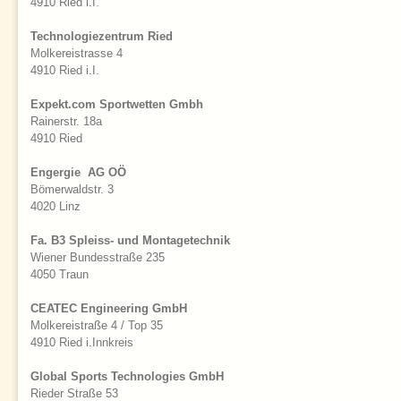
4910 Ried i.I.
Technologiezentrum Ried
Molkereistrasse 4
4910 Ried i.I.
Expekt.com Sportwetten Gmbh
Rainerstr. 18a
4910 Ried
Engergie AG OÖ
Bömerwaldstr. 3
4020 Linz
Fa. B3 Spleiss- und Montagetechnik
Wiener Bundesstraße 235
4050 Traun
CEATEC Engineering GmbH
Molkereistraße 4 / Top 35
4910 Ried i.Innkreis
Global Sports Technologies GmbH
Rieder Straße 53