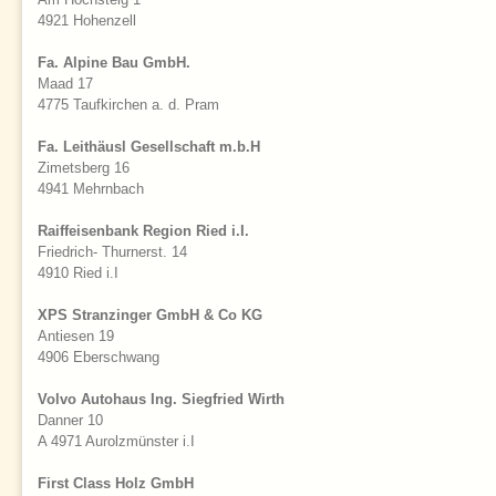
4921 Hohenzell
Fa. Alpine Bau GmbH.
Maad 17
4775 Taufkirchen a. d. Pram
Fa. Leithäusl Gesellschaft m.b.H
Zimetsberg 16
4941 Mehrnbach
Raiffeisenbank Region Ried i.I.
Friedrich- Thurnerst. 14
4910 Ried i.I
XPS Stranzinger GmbH & Co KG
Antiesen 19
4906 Eberschwang
Volvo Autohaus Ing. Siegfried Wirth
Danner 10
A 4971 Aurolzmünster i.I
First Class Holz GmbH