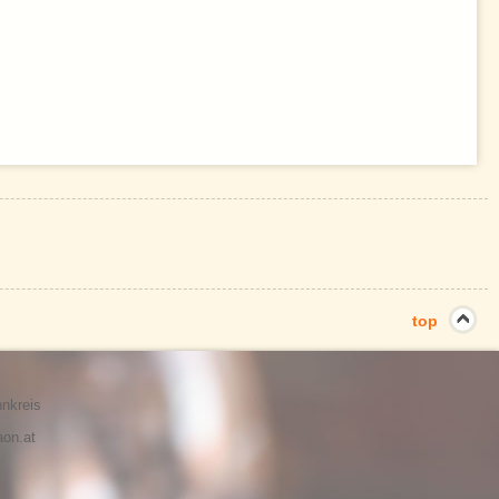
top
nnkreis
aon.at