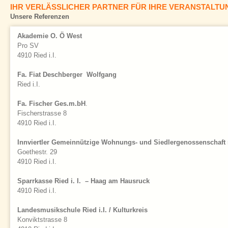
IHR VERLÄSSLICHER PARTNER FÜR IHRE VERANSTALTU
um
um
um
Unsere Referenzen
die
die
die
Social-
Social-
Social-
Media-
Akademie O. Ö West
Media-
Media-
Schaltflächen
Schaltflächen
Schaltflächen
Pro SV
einzublenden.
einzublenden.
einzublenden.
4910 Ried i.I.
Bitte
Bitte
Bitte
beachten
beachten
beachten
Fa. Fiat Deschberger Wolfgang
Sie,
Sie,
Sie,
Ried i.I.
dass
dass
dass
über
über
über
Fa. Fischer Ges.m.bH
.
diese
diese
diese
Fischerstrasse 8
Funktionen
Funktionen
Funktionen
4910 Ried i.I.
benutzerbezogene
benutzerbezogene
benutzerbezogene
Daten
Daten
Daten
Innviertler Gemeinnützige Wohnungs- und Siedlergenossenschaft
an
an
an
Goethestr. 29
Dritte
Dritte
Dritte
4910 Ried i.I.
übertragen
übertragen
übertragen
werden
werden
werden
Sparrkasse Ried i. I. – Haag am Hausruck
können.
können.
können.
4910 Ried i.I.
Landesmusikschule Ried i.I. / Kulturkreis
Konviktstrasse 8