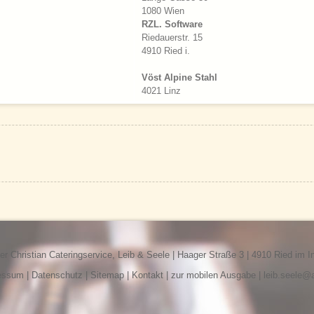
1080 Wien
RZL. Software
Riedauerstr. 15
4910 Ried i.
Vöst Alpine Stahl
4021 Linz
 Christian Cateringservice, Leib & Seele | Haager Straße 3 | 4910 Ried im I
essum
|
Datenschutz
|
Sitemap
|
Kontakt
|
zur mobilen Ausgabe
|
leib.seele@