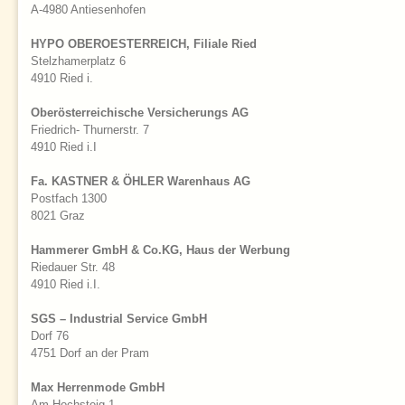
A-4980 Antiesenhofen
HYPO OBEROESTERREICH, Filiale Ried
Stelzhamerplatz 6
4910 Ried i.
Oberösterreichische Versicherungs AG
Friedrich- Thurnerstr. 7
4910 Ried i.I
Fa. KASTNER & ÖHLER Warenhaus AG
Postfach 1300
8021 Graz
Hammerer GmbH & Co.KG, Haus der Werbung
Riedauer Str. 48
4910 Ried i.I.
SGS – Industrial Service GmbH
Dorf 76
4751 Dorf an der Pram
Max Herrenmode GmbH
Am Hochsteig 1