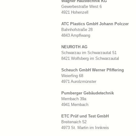
Wagner Haustechnik KG
Gewerbestraße West 6
4921 Hohenzell
ATC Plastics GmbH Johann Polczer
Bahnhofstraße 28
4843 Ampflwang
NEUROTH AG
Schwarzau im Schwarzautal 51
8421 Wolfsberg im Schwarzautal
Scheuch GmbH Werner Pfiffering
Weierfing 68
4971 Aurolzmünster
Pumberger Gebäudetechnik
Mernbach 39a
4941 Mernbach
ETC Prüf und Test GmbH
Breitenaich 52
4973 St. Martin im Innkreis