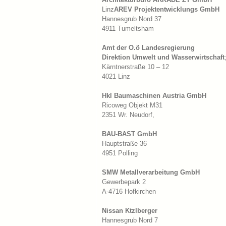
Linz
AREV Projektentwicklungs GmbH
Hannesgrub Nord 37
4911 Tumeltsham
Amt der O.ö Landesregierung
Direktion Umwelt und Wasserwirtschaft
Kärntnerstraße 10 – 12
4021 Linz
Hkl Baumaschinen Austria GmbH
Ricoweg Objekt M31
2351 Wr. Neudorf,
BAU-BAST GmbH
Hauptstraße 36
4951 Polling
SMW Metallverarbeitung GmbH
Gewerbepark 2
A-4716 Hofkirchen
Nissan Ktzlberger
Hannesgrub Nord 7