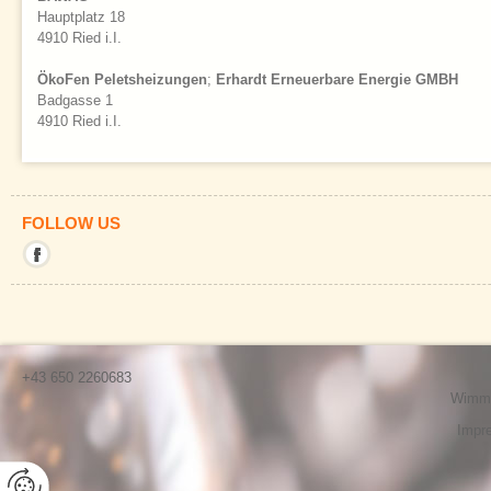
Hauptplatz 18
4910 Ried i.I.
ÖkoFen Peletsheizungen
;
Erhardt Erneuerbare Energie GMBH
Badgasse 1
4910 Ried i.I.
FOLLOW US
Mit
diesem
Link
verlassen
Sie
die
aktuelle
Seite.
+43 650 2260683
Ziel:
Wimmer
Facebook
Impr